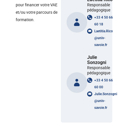
pour financer votre VAE
Responsable
pédagogique
et/ou votre parcours de
+33 4 50 66
formation.
60 18
Laetitia.Rico
@
univ-
savoie.fr
Julie
Sonzogni
Responsable
pédagogique
+33 4 50 66
60 00
Julie.Sonzogni
@
univ-
savoie.fr