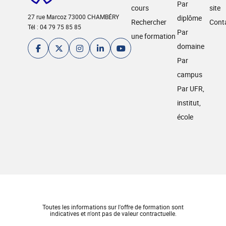
Par
cours
site
27 rue Marcoz 73000 CHAMBÉRY
diplôme
Rechercher
Cont
Tél : 04 79 75 85 85
Par
une formation
domaine
Par
campus
Par UFR,
institut,
école
Toutes les informations sur l'offre de formation sont
indicatives et n'ont pas de valeur contractuelle.