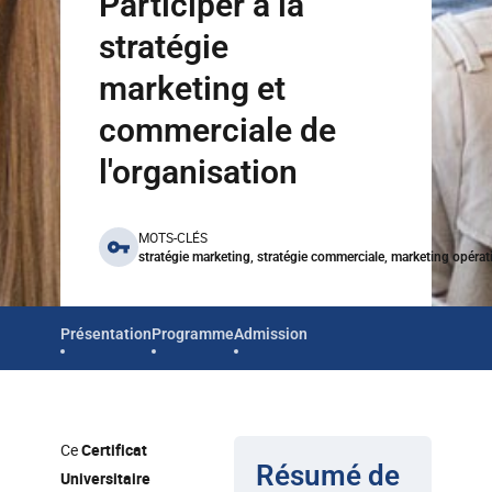
Participer à la
stratégie
marketing et
commerciale de
l'organisation
benefits
MOTS-CLÉS
stratégie marketing, stratégie commerciale, marketing opérat
Présentation
Programme
Admission
Ce
Certificat
Résumé de
Universitaire