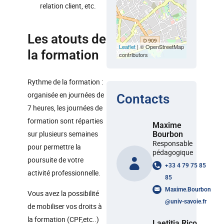
relation client, etc.
Les atouts de
Leaflet
| © OpenStreetMap
la formation
contributors
Rythme de la formation :
organisée en journées de
Contacts
7 heures, les journées de
formation sont réparties
Maxime
sur plusieurs semaines
Bourbon
Responsable
pour permettre la
pédagogique
poursuite de votre
+33 4 79 75 85
activité professionnelle.
85
Maxime.Bourbon
Vous avez la possibilité
@
univ-savoie.fr
de mobiliser vos droits à
la formation (CPF,etc..)
Laetitia Rico