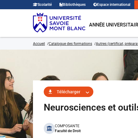
Scolarité
Bibliothèques
Espace international
ANNÉE UNIVERSITAI
Accueil
Catalogue des formations
Autres (certificat, prépar
Télécharger
Neurosciences et out
benefits
COMPOSANTE
Faculté de Droit