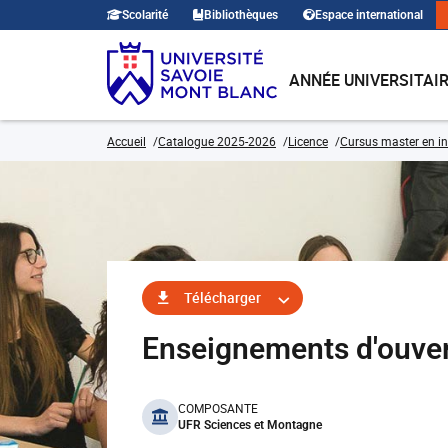
Scolarité
Bibliothèques
Espace international
ANNÉE UNIVERSITAI
Accueil
Catalogue 2025-2026
Licence
Cursus master en ing
Télécharger
Enseignements d'ouve
benefits
COMPOSANTE
UFR Sciences et Montagne