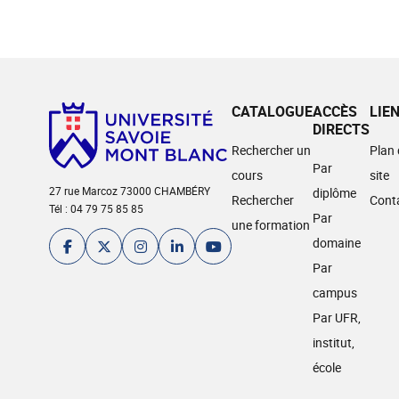
CATALOGUE
ACCÈS
LIE
DIRECTS
Rechercher un
Plan
Par
cours
site
27 rue Marcoz 73000 CHAMBÉRY
diplôme
Rechercher
Cont
Tél : 04 79 75 85 85
Par
une formation
domaine
Par
campus
Par UFR,
institut,
école