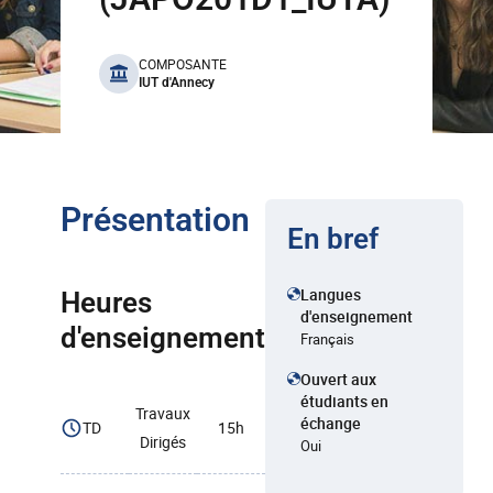
benefits
COMPOSANTE
IUT d'Annecy
Présentation
En bref
Langues
Heures
d'enseignement
d'enseignement
Français
Ouvert aux
étudiants en
Travaux
échange
TD
15h
Dirigés
Oui