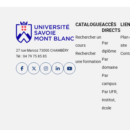
CATALOGUE
ACCÈS
LIE
DIRECTS
Rechercher un
Plan
Par
cours
site
27 rue Marcoz 73000 CHAMBÉRY
diplôme
Rechercher
Cont
Tél : 04 79 75 85 85
Par
une formation
domaine
Par
campus
Par UFR,
institut,
école