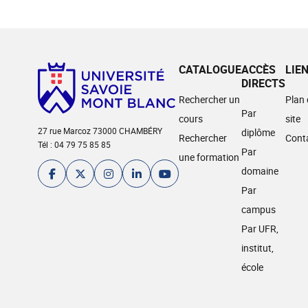
CATALOGUE
ACCÈS
LIE
DIRECTS
Rechercher un
Plan
Par
cours
site
27 rue Marcoz 73000 CHAMBÉRY
diplôme
Rechercher
Cont
Tél : 04 79 75 85 85
Par
une formation
domaine
Par
campus
Par UFR,
institut,
école