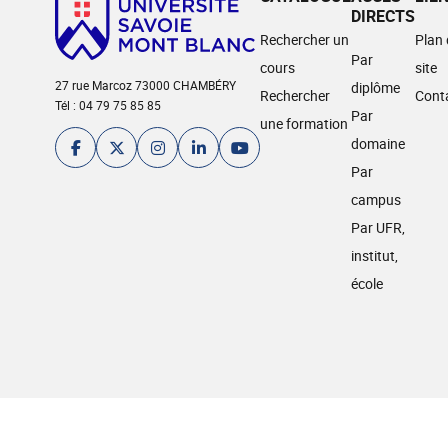
DIRECTS
Rechercher un
Plan
Par
cours
site
27 rue Marcoz 73000 CHAMBÉRY
diplôme
Rechercher
Cont
Tél : 04 79 75 85 85
Par
une formation
domaine
Par
campus
Par UFR,
institut,
école