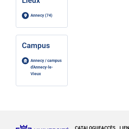
Lieux
Annecy (74)
Campus
Annecy / campus
d'Annecy-le-
Vieux
CATALOGUE
ACCÈS
LIE