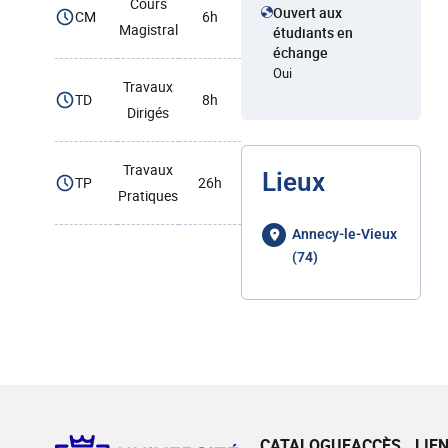
Cours
Ouvert aux
CM
6h
Magistral
étudiants en
échange
Oui
Travaux
TD
8h
Dirigés
Travaux
Lieux
TP
26h
Pratiques
Annecy-le-Vieux
(74)
CATALOGUE
ACCÈS
LIE