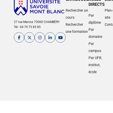
DIRECTS
Rechercher un
Plan
Par
cours
site
27 rue Marcoz 73000 CHAMBÉRY
diplôme
Rechercher
Cont
Tél : 04 79 75 85 85
Par
une formation
domaine
Par
campus
Par UFR,
institut,
école