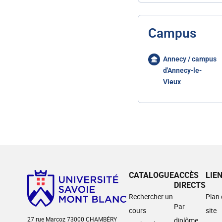
Campus
Annecy / campus
d'Annecy-le-
Vieux
CATALOGUE
ACCÈS
LIE
DIRECTS
Rechercher un
Plan
Par
cours
site
27 rue Marcoz 73000 CHAMBÉRY
diplôme