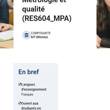
qualité
(RES604_MPA)
benefits
COMPOSANTE
IUT d'Annecy
En bref
Langues
d'enseignement
Français
Ouvert aux
étudiants en