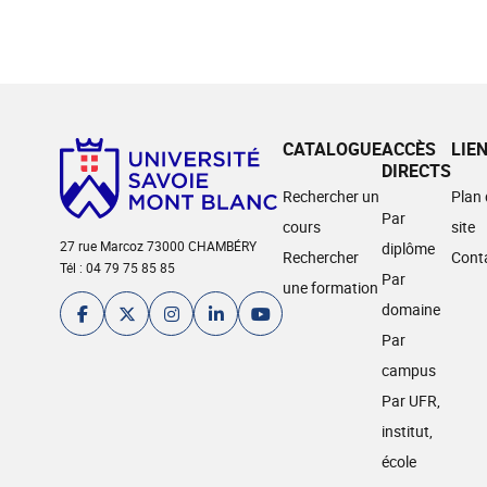
CATALOGUE
ACCÈS
LIE
DIRECTS
Rechercher un
Plan
Par
cours
site
27 rue Marcoz 73000 CHAMBÉRY
diplôme
Rechercher
Cont
Tél : 04 79 75 85 85
Par
une formation
domaine
Par
campus
Par UFR,
institut,
école