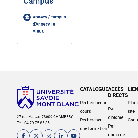
Campus
Annecy / campus
d'Annecy-le-
Vieux
CATALOGUE
ACCÈS
LIE
DIRECTS
Rechercher un
Plan
Par
cours
site
27 rue Marcoz 73000 CHAMBÉRY
diplôme
Rechercher
Cont
Tél : 04 79 75 85 85
Par
une formation
domaine