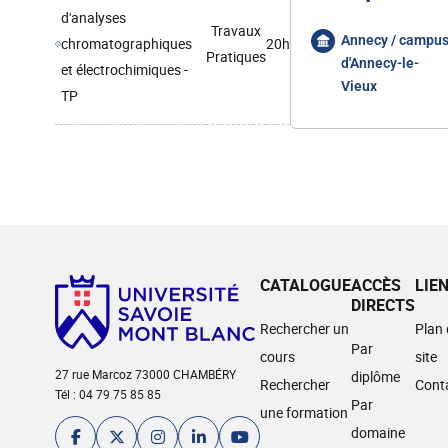
d'analyses
Travaux
Annecy / campu
chromatographiques
20h
Pratiques
d'Annecy-le-
et électrochimiques -
Vieux
TP
CATALOGUE
ACCÈS
LIE
DIRECTS
Rechercher un
Plan
Par
cours
site
27 rue Marcoz 73000 CHAMBÉRY
diplôme
Rechercher
Cont
Tél : 04 79 75 85 85
Par
une formation
domaine