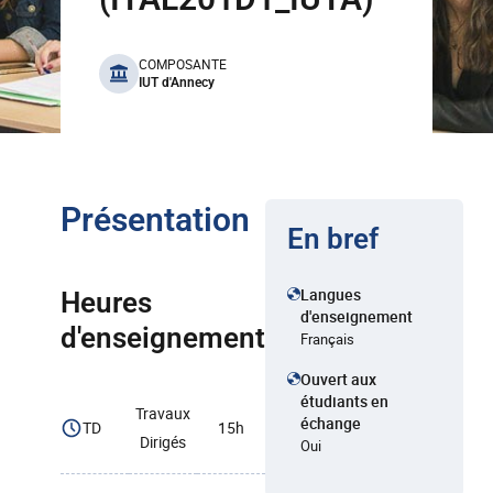
benefits
COMPOSANTE
IUT d'Annecy
Présentation
En bref
Langues
Heures
d'enseignement
d'enseignement
Français
Ouvert aux
étudiants en
Travaux
échange
TD
15h
Dirigés
Oui