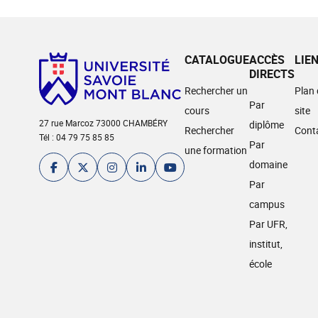
CATALOGUE
ACCÈS
LIE
DIRECTS
Rechercher un
Plan
Par
cours
site
27 rue Marcoz 73000 CHAMBÉRY
diplôme
Rechercher
Cont
Tél : 04 79 75 85 85
Par
une formation
domaine
Par
campus
Par UFR,
institut,
école