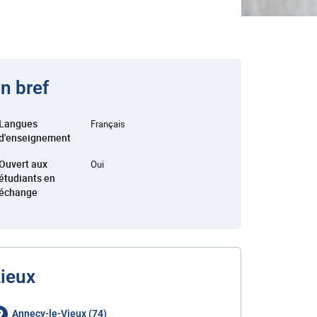
n bref
Langues
Français
d'enseignement
Ouvert aux
Oui
étudiants en
échange
ieux
Annecy-le-Vieux (74)