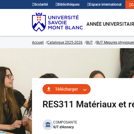
Scolarité
Bibliothèques
Espace international
C
ANNÉE UNIVERSITAI
Accueil
Catalogue 2025-2026
BUT
BUT Mesures physique
Télécharger
RES311 Matériaux et 
benefits
COMPOSANTE
IUT d'Annecy