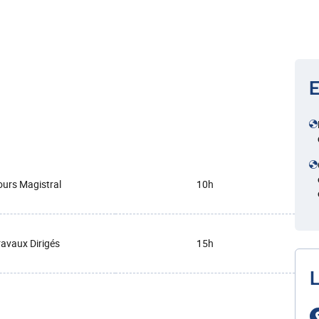
E
urs Magistral
10h
ravaux Dirigés
15h
L