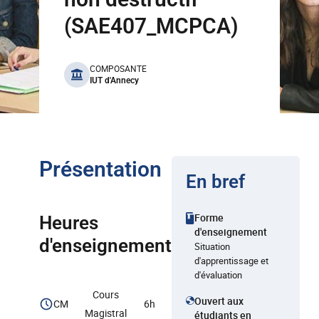
(SAE407_MCPCA)
benefits
COMPOSANTE
IUT d'Annecy
Présentation
En bref
Forme
Heures
d'enseignement
d'enseignement
Situation
d'apprentissage et
d'évaluation
Cours
Ouvert aux
CM
6h
Magistral
étudiants en