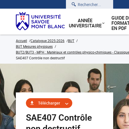
Rechercher
GUIDE D
ANNÉE
FORMAT
UNIVERSITAIRE
EN PDF
Accueil
Catalogue 2025-2026
BUT
BUT Mesures physiques
BUT2/BUT3 - MPH : Matériaux et contrôles physico-chimiques - Classique
SAE407 Contrôle non destructif
Télécharger
SAE407 Contrôle
non destructif