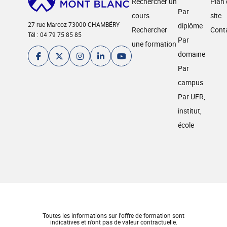
Rechercher un
Plan
Par
cours
site
27 rue Marcoz 73000 CHAMBÉRY
diplôme
Rechercher
Cont
Tél : 04 79 75 85 85
Par
une formation
domaine
Par
campus
Par UFR,
institut,
école
Toutes les informations sur l'offre de formation sont
indicatives et n'ont pas de valeur contractuelle.