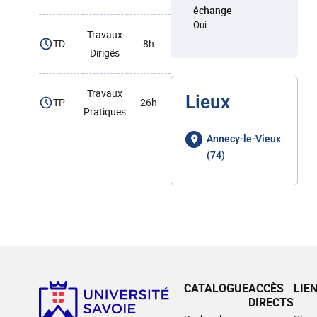
échange
Oui
Travaux
TD
8h
Dirigés
Travaux
Lieux
TP
26h
Pratiques
Annecy-le-Vieux
(74)
CATALOGUE
ACCÈS
LIE
DIRECTS