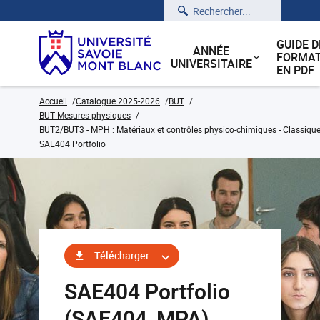
Rechercher
GUIDE D
ANNÉE
FORMAT
UNIVERSITAIRE
EN PDF
Accueil
Catalogue 2025-2026
BUT
BUT Mesures physiques
BUT2/BUT3 - MPH : Matériaux et contrôles physico-chimiques - Classique
SAE404 Portfolio
Télécharger
SAE404 Portfolio
(SAE404_MPA)