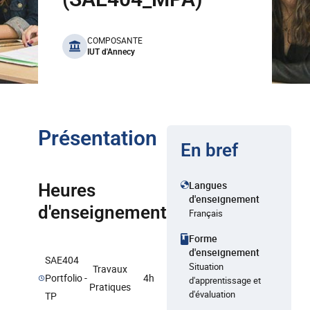
benefits
COMPOSANTE
IUT d'Annecy
Présentation
En bref
Langues
Heures
d'enseignement
d'enseignement
Français
Forme
d'enseignement
SAE404
Situation
Travaux
Portfolio -
4h
d'apprentissage et
Pratiques
d'évaluation
TP