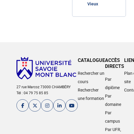
Vieux
CATALOGUE
ACCÈS
LIE
DIRECTS
Rechercher un
Plan
Par
cours
site
27 rue Marcoz 73000 CHAMBÉRY
diplôme
Rechercher
Cont
Tél : 04 79 75 85 85
Par
une formation
domaine
Par
campus
Par UFR,