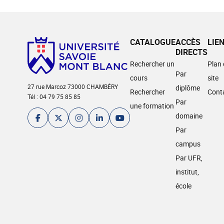
CATALOGUE
ACCÈS
LIE
DIRECTS
Rechercher un
Plan
Par
cours
site
27 rue Marcoz 73000 CHAMBÉRY
diplôme
Rechercher
Cont
Tél : 04 79 75 85 85
Par
une formation
domaine
Par
campus
Par UFR,
institut,
école