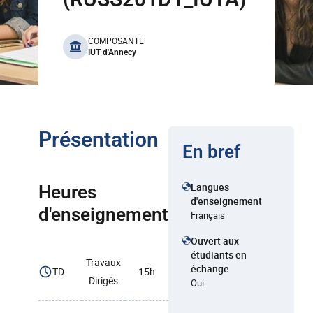
benefits
COMPOSANTE
IUT d'Annecy
Présentation
En bref
Langues
Heures
d'enseignement
d'enseignement
Français
Ouvert aux
étudiants en
Travaux
échange
TD
15h
Dirigés
Oui