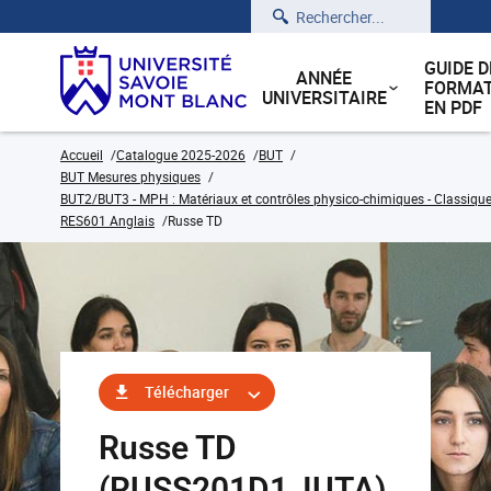
Rechercher
GUIDE D
ANNÉE
FORMAT
UNIVERSITAIRE
EN PDF
Accueil
Catalogue 2025-2026
BUT
BUT Mesures physiques
BUT2/BUT3 - MPH : Matériaux et contrôles physico-chimiques - Classique
RES601 Anglais
Russe TD
Télécharger
Russe TD
(RUSS201D1_IUTA)