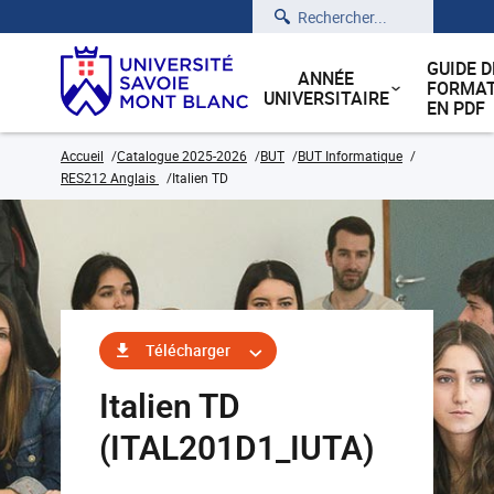
Rechercher
GUIDE D
ANNÉE
FORMAT
UNIVERSITAIRE
EN PDF
Accueil
Catalogue 2025-2026
BUT
BUT Informatique
RES212 Anglais
Italien TD
Télécharger
Italien TD
(ITAL201D1_IUTA)