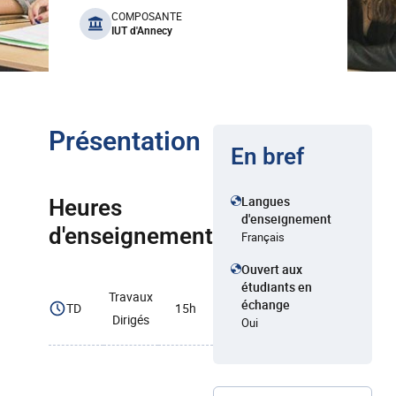
benefits
COMPOSANTE
IUT d'Annecy
Présentation
En bref
Langues
Heures
d'enseignement
d'enseignement
Français
Ouvert aux
étudiants en
Travaux
échange
TD
15h
Dirigés
Oui