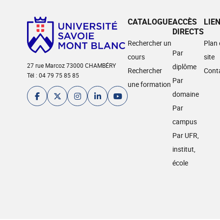
CATALOGUE
ACCÈS
LIE
DIRECTS
Rechercher un
Plan
Par
cours
site
27 rue Marcoz 73000 CHAMBÉRY
diplôme
Rechercher
Cont
Tél : 04 79 75 85 85
Par
une formation
domaine
Par
campus
Par UFR,
institut,
école