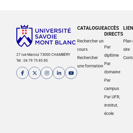
CATALOGUE
ACCÈS
LIE
DIRECTS
Rechercher un
Plan
Par
cours
site
27 rue Marcoz 73000 CHAMBÉRY
diplôme
Rechercher
Cont
Tél : 04 79 75 85 85
Par
une formation
domaine
Par
campus
Par UFR,
institut,
école