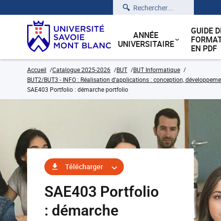
Rechercher
GUIDE D
ANNÉE
FORMAT
UNIVERSITAIRE
EN PDF
Accueil
Catalogue 2025-2026
BUT
BUT Informatique
BUT2/BUT3 - INFO : Réalisation d'applications : conception, développemen
SAE403 Portfolio : démarche portfolio
Télécharger
SAE403 Portfolio
: démarche