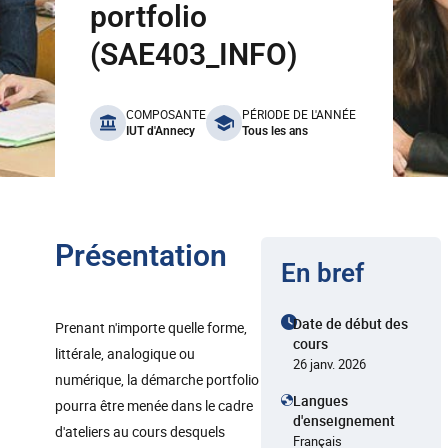
portfolio
(SAE403_INFO)
benefits
COMPOSANTE
PÉRIODE DE L'ANNÉE
IUT d'Annecy
Tous les ans
Présentation
En bref
Date de début des
Prenant n'importe quelle forme,
cours
littérale, analogique ou
26 janv. 2026
numérique, la démarche portfolio
Langues
pourra être menée dans le cadre
d'enseignement
d'ateliers au cours desquels
Français