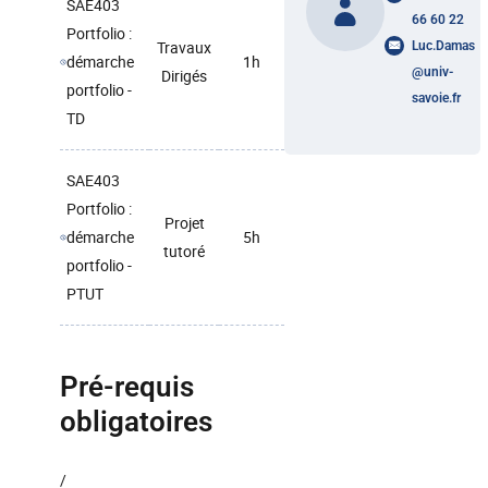
SAE403
66 60 22
Portfolio :
Travaux
Luc.Damas
démarche
1h
@
univ-
Dirigés
portfolio -
savoie.fr
TD
SAE403
Portfolio :
Projet
démarche
5h
tutoré
portfolio -
PTUT
Pré-requis
obligatoires
/