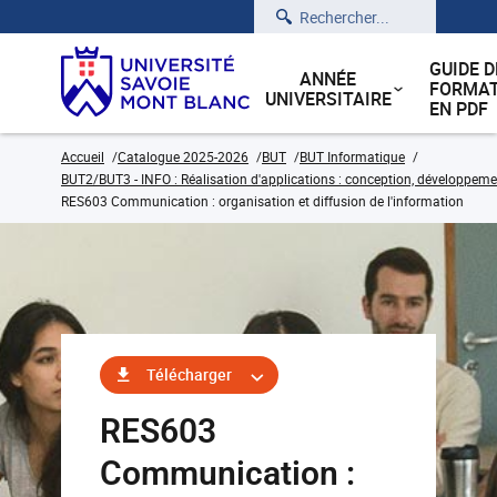
Rechercher
GUIDE D
ANNÉE
FORMAT
UNIVERSITAIRE
EN PDF
Accueil
Catalogue 2025-2026
BUT
BUT Informatique
BUT2/BUT3 - INFO : Réalisation d'applications : conception, développemen
RES603 Communication : organisation et diffusion de l'information
Télécharger
RES603
Communication :