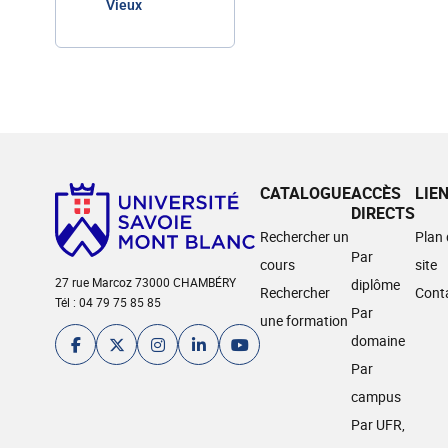
Vieux
CATALOGUE
ACCÈS
LIE
DIRECTS
Rechercher un
Plan
Par
cours
site
27 rue Marcoz 73000 CHAMBÉRY
diplôme
Rechercher
Cont
Tél : 04 79 75 85 85
Par
une formation
domaine
Par
campus
Par UFR,