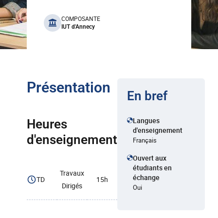
benefits
COMPOSANTE
IUT d'Annecy
Présentation
En bref
Langues
Heures
d'enseignement
d'enseignement
Français
Ouvert aux
étudiants en
Travaux
échange
TD
15h
Dirigés
Oui