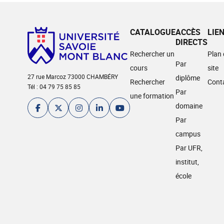
CATALOGUE
ACCÈS
LIE
DIRECTS
Rechercher un
Plan
Par
cours
site
27 rue Marcoz 73000 CHAMBÉRY
diplôme
Rechercher
Cont
Tél : 04 79 75 85 85
Par
une formation
domaine
Par
campus
Par UFR,
institut,
école