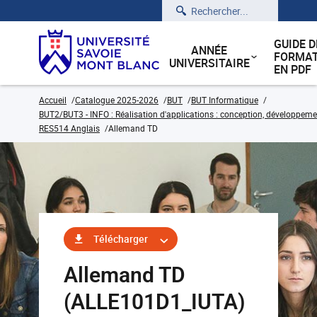
Rechercher
GUIDE D
ANNÉE
FORMAT
UNIVERSITAIRE
EN PDF
Accueil
Catalogue 2025-2026
BUT
BUT Informatique
BUT2/BUT3 - INFO : Réalisation d'applications : conception, développemen
RES514 Anglais
Allemand TD
Télécharger
Allemand TD
(ALLE101D1_IUTA)