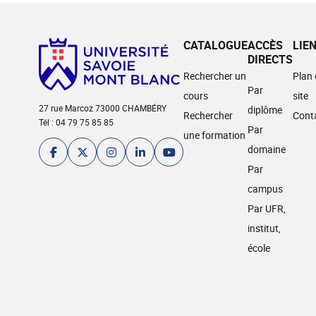
CATALOGUE
ACCÈS
LIE
DIRECTS
Rechercher un
Plan
Par
cours
site
27 rue Marcoz 73000 CHAMBÉRY
diplôme
Rechercher
Cont
Tél : 04 79 75 85 85
Par
une formation
domaine
Par
campus
Par UFR,
institut,
école