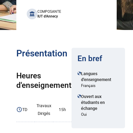
benefits
COMPOSANTE
IUT d'Annecy
Présentation
En bref
Langues
Heures
d'enseignement
d'enseignement
Français
Ouvert aux
étudiants en
Travaux
échange
TD
15h
Dirigés
Oui