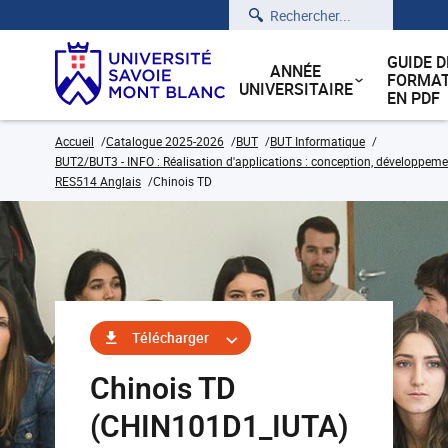
Rechercher
GUIDE D
ANNÉE
FORMAT
UNIVERSITAIRE
EN PDF
Accueil
Catalogue 2025-2026
BUT
BUT Informatique
BUT2/BUT3 - INFO : Réalisation d'applications : conception, développemen
RES514 Anglais
Chinois TD
Télécharger
Chinois TD
(CHIN101D1_IUTA)