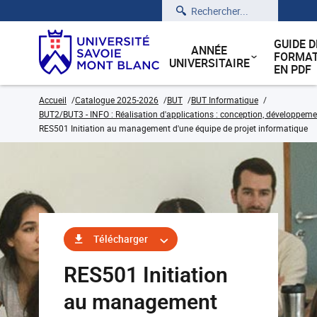
Rechercher
GUIDE D
ANNÉE
FORMAT
UNIVERSITAIRE
EN PDF
Accueil
Catalogue 2025-2026
BUT
BUT Informatique
BUT2/BUT3 - INFO : Réalisation d'applications : conception, développemen
RES501 Initiation au management d'une équipe de projet informatique
Télécharger
RES501 Initiation
au management