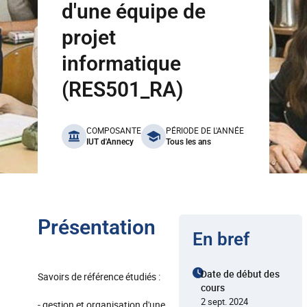
d'une équipe de
projet
informatique
(RES501_RA)
benefits
COMPOSANTE
PÉRIODE DE L'ANNÉE
IUT d'Annecy
Tous les ans
Présentation
En bref
Date de début des
Savoirs de référence étudiés :
cours
2 sept. 2024
- gestion et organisation d'une