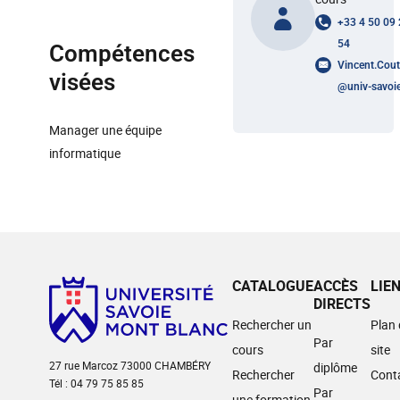
+33 4 50 09
54
Compétences
Vincent.Cout
visées
@
univ-savoie
Manager une équipe
informatique
CATALOGUE
ACCÈS
LIE
DIRECTS
Rechercher un
Plan
Par
cours
site
27 rue Marcoz 73000 CHAMBÉRY
diplôme
Rechercher
Cont
Tél : 04 79 75 85 85
Par
une formation