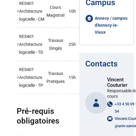
Campus
RES401
Cours
Architecture
10h
Magistral
Annecy / campus
logicielle - CM
d'Annecy-le-
Vieux
RES401
Travaux
Architecture
25h
Dirigés
logicielle - TD
Contacts
RES401
Travaux
Architecture
15h
Vincent
Pratiques
logicielle - TP
Couturier
Responsable d
cours
+33 4 50 09
Pré-requis
54
obligatoires
Vincent.Cout
@
univ-savoie