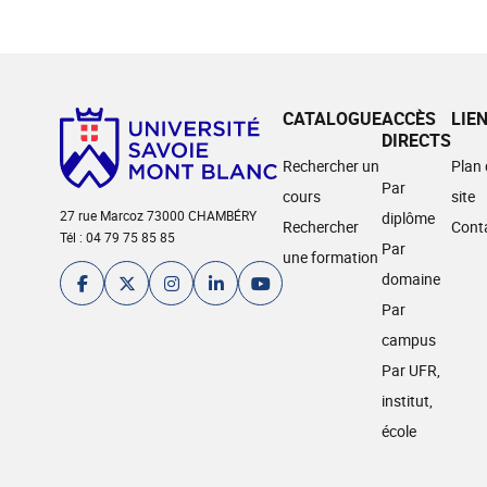
CATALOGUE
ACCÈS
LIE
DIRECTS
Rechercher un
Plan
Par
cours
site
27 rue Marcoz 73000 CHAMBÉRY
diplôme
Rechercher
Cont
Tél : 04 79 75 85 85
Par
une formation
domaine
Par
campus
Par UFR,
institut,
école