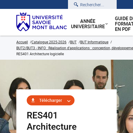
Rechercher
GUIDE D
ANNÉE
FORMAT
UNIVERSITAIRE
EN PDF
Accueil
Catalogue 2025-2026
BUT
BUT Informatique
BUT2/BUT3 - INFO : Réalisation d'applications : conception, développemen
RES401 Architecture logicielle
Télécharger
RES401
Architecture