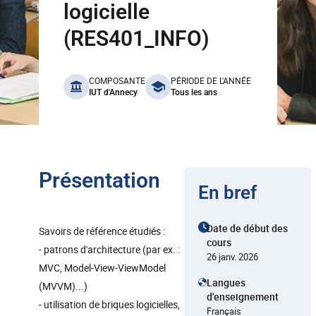
logicielle
(RES401_INFO)
benefits
COMPOSANTE
PÉRIODE DE L'ANNÉE
IUT d'Annecy
Tous les ans
Présentation
En bref
Date de début des
Savoirs de référence étudiés :
cours
- patrons d'architecture (par ex. :
26 janv. 2026
MVC, Model-View-ViewModel
Langues
(MVVM)...)
d'enseignement
- utilisation de briques logicielles,
Français