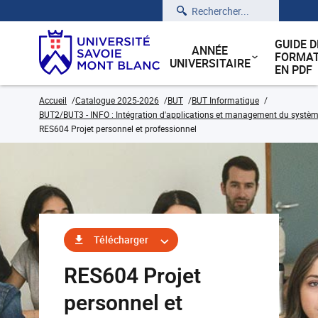
Rechercher
GUIDE D
ANNÉE
FORMAT
UNIVERSITAIRE
EN PDF
Accueil
Catalogue 2025-2026
BUT
BUT Informatique
BUT2/BUT3 - INFO : Intégration d'applications et management du système
RES604 Projet personnel et professionnel
Télécharger
RES604 Projet
personnel et