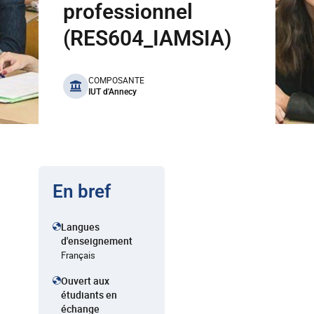
professionnel
(RES604_IAMSIA)
benefits
COMPOSANTE
IUT d'Annecy
En bref
Langues
d'enseignement
Français
Ouvert aux
étudiants en
échange