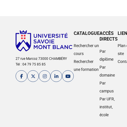
CATALOGUE
ACCÈS
LIE
DIRECTS
Rechercher un
Plan
Par
cours
site
27 rue Marcoz 73000 CHAMBÉRY
diplôme
Rechercher
Cont
Tél : 04 79 75 85 85
Par
une formation
domaine
Par
campus
Par UFR,
institut,
école