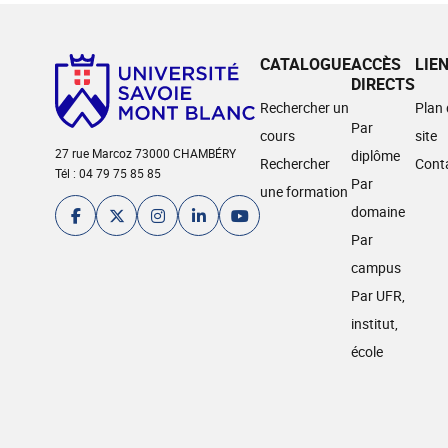
CATALOGUE
ACCÈS
LIE
DIRECTS
Rechercher un
Plan
Par
cours
site
27 rue Marcoz 73000 CHAMBÉRY
diplôme
Rechercher
Cont
Tél : 04 79 75 85 85
Par
une formation
domaine
Par
campus
Par UFR,
institut,
école