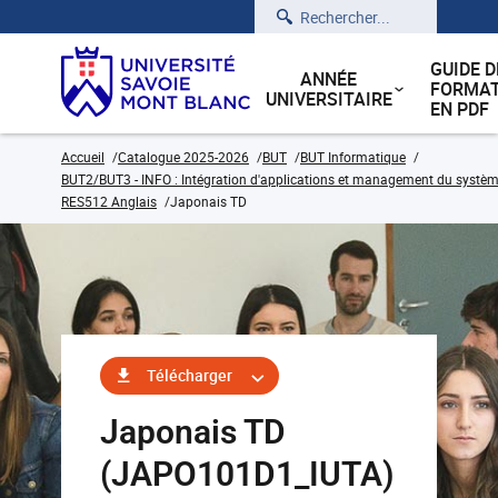
Rechercher
GUIDE D
ANNÉE
FORMAT
UNIVERSITAIRE
EN PDF
Accueil
Catalogue 2025-2026
BUT
BUT Informatique
BUT2/BUT3 - INFO : Intégration d'applications et management du système
RES512 Anglais
Japonais TD
Télécharger
Japonais TD
(JAPO101D1_IUTA)