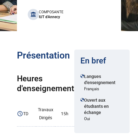
benefits
COMPOSANTE
IUT d'Annecy
Présentation
En bref
Langues
Heures
d'enseignement
d'enseignement
Français
Ouvert aux
étudiants en
Travaux
échange
TD
15h
Dirigés
Oui