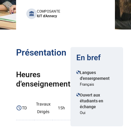
benefits
COMPOSANTE
IUT d'Annecy
Présentation
En bref
Langues
Heures
d'enseignement
d'enseignement
Français
Ouvert aux
étudiants en
Travaux
échange
TD
15h
Dirigés
Oui