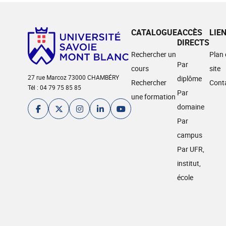
CATALOGUE
ACCÈS
LIE
DIRECTS
Rechercher un
Plan
Par
cours
site
27 rue Marcoz 73000 CHAMBÉRY
diplôme
Rechercher
Cont
Tél : 04 79 75 85 85
Par
une formation
domaine
Par
campus
Par UFR,
institut,
école