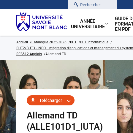
Rechercher
GUIDE D
ANNÉE
FORMAT
UNIVERSITAIRE
EN PDF
Accueil
Catalogue 2025-2026
BUT
BUT Informatique
BUT2/BUT3 - INFO : Intégration d'applications et management du système
RES512 Anglais
Allemand TD
Télécharger
Allemand TD
(ALLE101D1_IUTA)