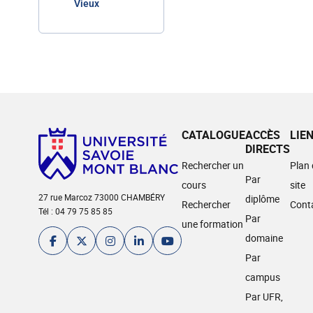
Vieux
CATALOGUE
ACCÈS
LIE
DIRECTS
Rechercher un
Plan
Par
cours
site
27 rue Marcoz 73000 CHAMBÉRY
diplôme
Rechercher
Cont
Tél : 04 79 75 85 85
Par
une formation
domaine
Par
campus
Par UFR,