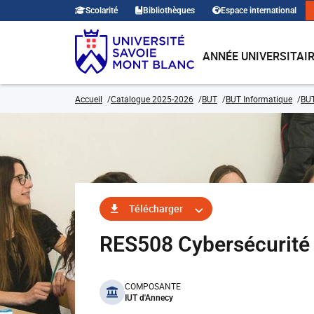
Scolarité
Bibliothèques
Espace international
ANNÉE UNIVERSITAI
Accueil
Catalogue 2025-2026
BUT
BUT Informatique
BUT
Télécharger
RES508 Cybersécurité
benefits
COMPOSANTE
IUT d'Annecy