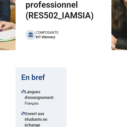
professionnel
(RES502_IAMSIA)
benefits
COMPOSANTE
IUT d'Annecy
En bref
Langues
d'enseignement
Français
Ouvert aux
étudiants en
échange