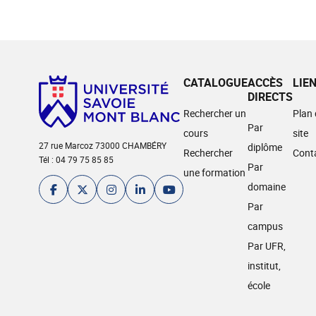
CATALOGUE
ACCÈS
LIE
DIRECTS
Rechercher un
Plan
Par
cours
site
27 rue Marcoz 73000 CHAMBÉRY
diplôme
Rechercher
Cont
Tél : 04 79 75 85 85
Par
une formation
domaine
Par
campus
Par UFR,
institut,
école