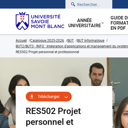
Rechercher
GUIDE D
ANNÉE
FORMAT
UNIVERSITAIRE
EN PDF
Accueil
Catalogue 2025-2026
BUT
BUT Informatique
BUT2/BUT3 - INFO : Intégration d'applications et management du système
RES502 Projet personnel et professionnel
Télécharger
RES502 Projet
personnel et