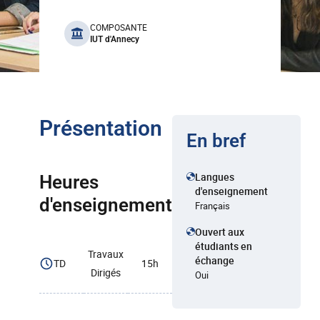
benefits
COMPOSANTE
IUT d'Annecy
Présentation
En bref
Langues
Heures
d'enseignement
d'enseignement
Français
Ouvert aux
étudiants en
Travaux
échange
TD
15h
Dirigés
Oui