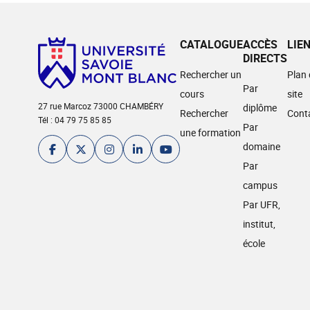
CATALOGUE
ACCÈS
LIE
DIRECTS
Rechercher un
Plan
Par
cours
site
27 rue Marcoz 73000 CHAMBÉRY
diplôme
Rechercher
Cont
Tél : 04 79 75 85 85
Par
une formation
domaine
Par
campus
Par UFR,
institut,
école