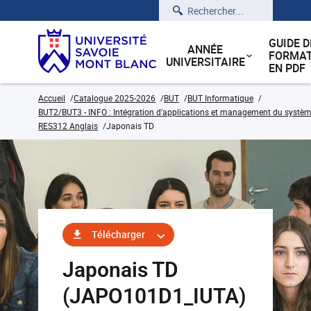
Rechercher
GUIDE D
ANNÉE
FORMAT
UNIVERSITAIRE
EN PDF
Accueil
Catalogue 2025-2026
BUT
BUT Informatique
BUT2/BUT3 - INFO : Intégration d'applications et management du système
RES312 Anglais
Japonais TD
Télécharger
Japonais TD
(JAPO101D1_IUTA)