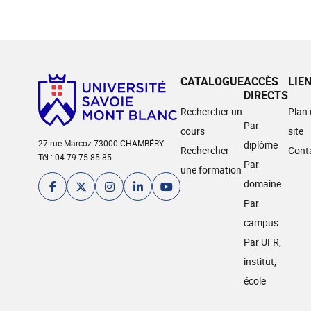
CATALOGUE
ACCÈS
LIE
DIRECTS
Rechercher un
Plan
Par
cours
site
27 rue Marcoz 73000 CHAMBÉRY
diplôme
Rechercher
Cont
Tél : 04 79 75 85 85
Par
une formation
domaine
Par
campus
Par UFR,
institut,
école