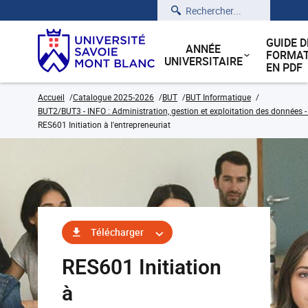
Rechercher
GUIDE D
ANNÉE
FORMAT
UNIVERSITAIRE
EN PDF
Accueil
Catalogue 2025-2026
BUT
BUT Informatique
BUT2/BUT3 - INFO : Administration, gestion et exploitation des données -
RES601 Initiation à l'entrepreneuriat
Télécharger
RES601 Initiation
à