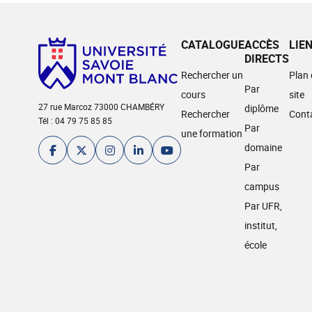
CATALOGUE
ACCÈS
LIE
DIRECTS
Rechercher un
Plan
Par
cours
site
27 rue Marcoz 73000 CHAMBÉRY
diplôme
Rechercher
Cont
Tél : 04 79 75 85 85
Par
une formation
domaine
Par
campus
Par UFR,
institut,
école