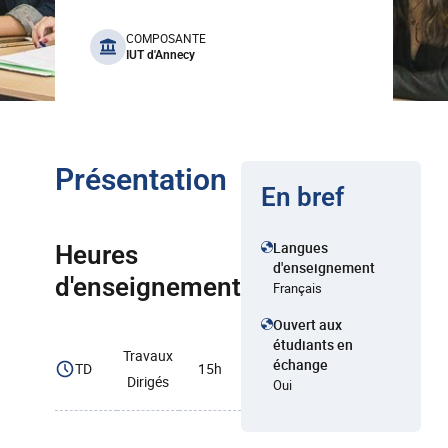
benefits
COMPOSANTE
IUT d'Annecy
Présentation
En bref
Langues
Heures
d'enseignement
d'enseignement
Français
Ouvert aux
étudiants en
Travaux
échange
TD
15h
Dirigés
Oui