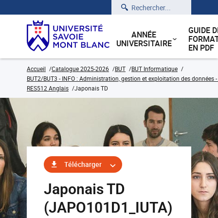
Rechercher
GUIDE D
ANNÉE
FORMAT
UNIVERSITAIRE
EN PDF
Accueil
Catalogue 2025-2026
BUT
BUT Informatique
BUT2/BUT3 - INFO : Administration, gestion et exploitation des données -
RES512 Anglais
Japonais TD
Télécharger
Japonais TD
(JAPO101D1_IUTA)