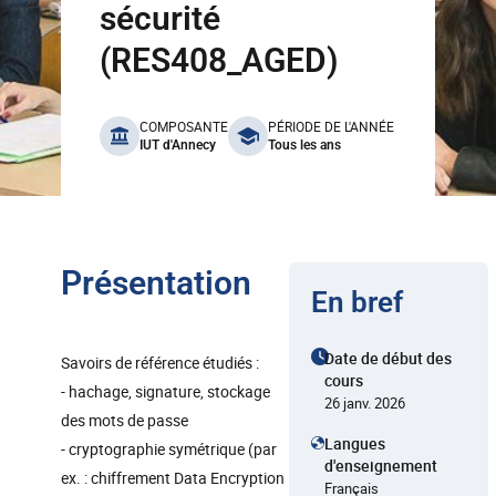
sécurité
(RES408_AGED)
benefits
COMPOSANTE
PÉRIODE DE L'ANNÉE
IUT d'Annecy
Tous les ans
Présentation
En bref
Date de début des
Savoirs de référence étudiés :
cours
- hachage, signature, stockage
26 janv. 2026
des mots de passe
Langues
- cryptographie symétrique (par
d'enseignement
ex. : chiffrement Data Encryption
Français