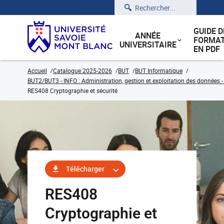
Rechercher
GUIDE D
ANNÉE
FORMAT
UNIVERSITAIRE
EN PDF
Accueil
Catalogue 2025-2026
BUT
BUT Informatique
BUT2/BUT3 - INFO : Administration, gestion et exploitation des données -
RES408 Cryptographie et sécurité
Télécharger
RES408
Cryptographie et