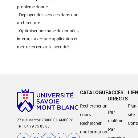
problème donné
- Déployer des services dans une
architecture
- Optimiser une base de données,
interagir avec une application et
mettre en œuvre la sécurité
CATALOGUE
ACCÈS
LIE
DIRECTS
Rechercher un
Plan
Par
cours
site
27 rue Marcoz 73000 CHAMBÉRY
diplôme
Rechercher
Cont
Tél : 04 79 75 85 85
Par
une formation
domaine