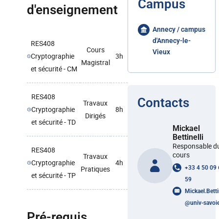
Campus
d'enseignement
Annecy / campus
d'Annecy-le-
RES408
Cours
Vieux
Cryptographie
3h
Magistral
et sécurité - CM
RES408
Contacts
Travaux
Cryptographie
8h
Dirigés
et sécurité - TD
Mickael
Bettinelli
Responsable d
RES408
cours
Travaux
Cryptographie
4h
Pratiques
+33 4 50 09
et sécurité - TP
59
Mickael.Betti
@
univ-savoie
Pré-requis