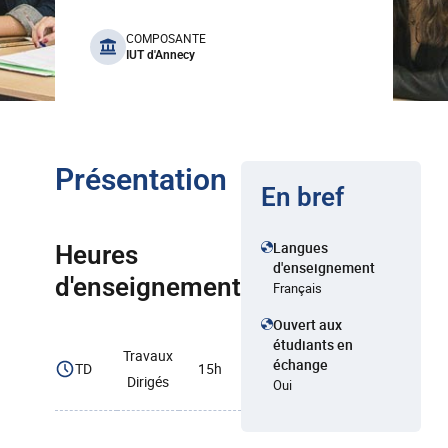
benefits
COMPOSANTE
IUT d'Annecy
Présentation
En bref
Langues
Heures
d'enseignement
d'enseignement
Français
Ouvert aux
étudiants en
Travaux
échange
TD
15h
Dirigés
Oui