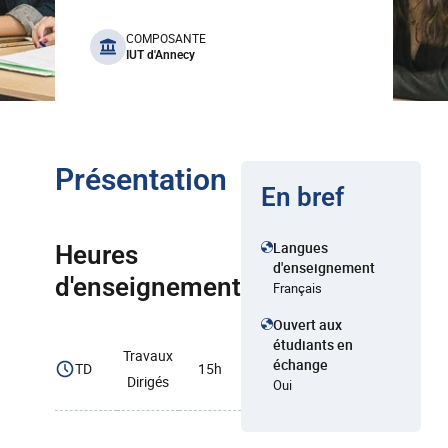
benefits
COMPOSANTE
IUT d'Annecy
Présentation
En bref
Langues
Heures
d'enseignement
d'enseignement
Français
Ouvert aux
étudiants en
Travaux
échange
TD
15h
Dirigés
Oui