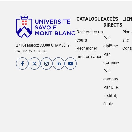
CATALOGUE
ACCÈS
LIE
DIRECTS
Rechercher un
Plan
Par
cours
site
27 rue Marcoz 73000 CHAMBÉRY
diplôme
Rechercher
Cont
Tél : 04 79 75 85 85
Par
une formation
domaine
Par
campus
Par UFR,
institut,
école