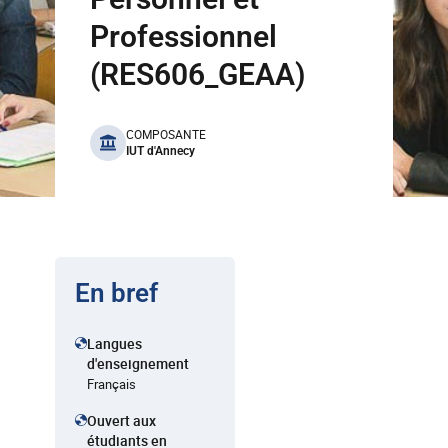
Professionnel
(RES606_GEAA)
benefits
COMPOSANTE
IUT d'Annecy
En bref
Langues
d'enseignement
Français
Ouvert aux
étudiants en