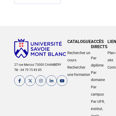
CATALOGUE
ACCÈS
LIE
DIRECTS
Rechercher un
Plan
Par
cours
site
27 rue Marcoz 73000 CHAMBÉRY
diplôme
Rechercher
Cont
Tél : 04 79 75 85 85
Par
une formation
domaine
Par
campus
Par UFR,
institut,
école