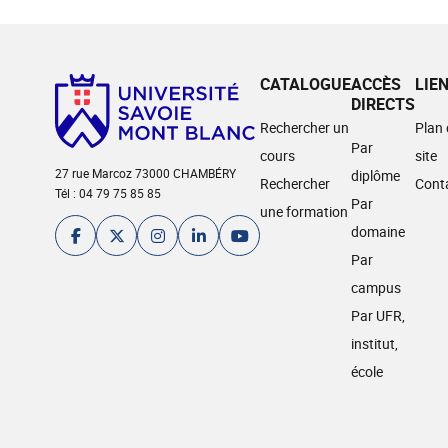
CATALOGUE
ACCÈS
LIE
DIRECTS
Rechercher un
Plan
Par
cours
site
27 rue Marcoz 73000 CHAMBÉRY
diplôme
Rechercher
Cont
Tél : 04 79 75 85 85
Par
une formation
domaine
Par
campus
Par UFR,
institut,
école