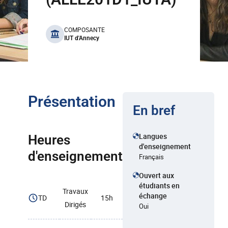
benefits
COMPOSANTE
IUT d'Annecy
Présentation
En bref
Langues
Heures
d'enseignement
d'enseignement
Français
Ouvert aux
étudiants en
Travaux
échange
TD
15h
Dirigés
Oui