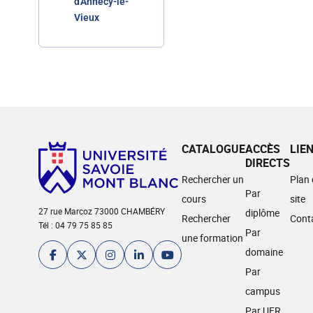
d'Annecy-le-
Vieux
CATALOGUE
ACCÈS
LIE
DIRECTS
Rechercher un
Plan
Par
cours
site
27 rue Marcoz 73000 CHAMBÉRY
diplôme
Rechercher
Cont
Tél : 04 79 75 85 85
Par
une formation
domaine
Par
campus
Par UFR,