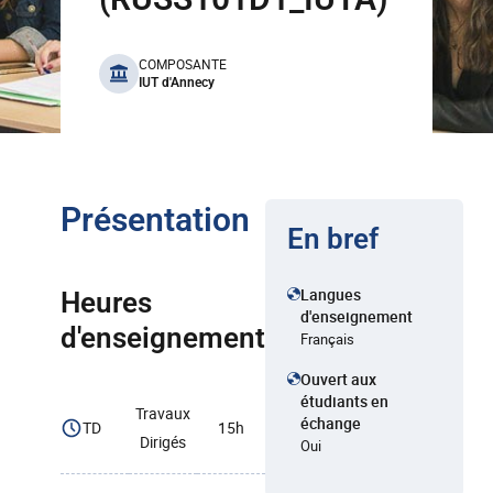
benefits
COMPOSANTE
IUT d'Annecy
Présentation
En bref
Langues
Heures
d'enseignement
d'enseignement
Français
Ouvert aux
étudiants en
Travaux
échange
TD
15h
Dirigés
Oui