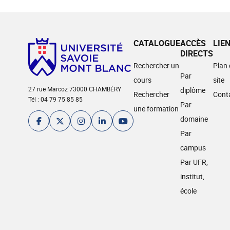
CATALOGUE
ACCÈS
LIE
DIRECTS
Rechercher un
Plan
Par
cours
site
27 rue Marcoz 73000 CHAMBÉRY
diplôme
Rechercher
Cont
Tél : 04 79 75 85 85
Par
une formation
domaine
Par
campus
Par UFR,
institut,
école