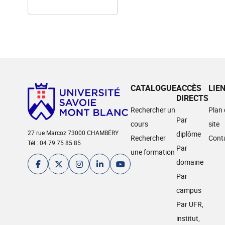
CATALOGUE
ACCÈS
LIE
DIRECTS
Rechercher un
Plan
Par
cours
site
27 rue Marcoz 73000 CHAMBÉRY
diplôme
Rechercher
Cont
Tél : 04 79 75 85 85
Par
une formation
domaine
Par
campus
Par UFR,
institut,