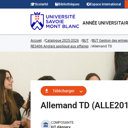
Scolarité
Bibliothèques
Espace international
ANNÉE UNIVERSITAI
Accueil
Catalogue 2025-2026
BUT
BUT Gestion des entrep
RES406 Anglais appliqué aux affaires
Allemand TD
Télécharger
Allemand TD (ALLE20
benefits
COMPOSANTE
IUT d'Annecy