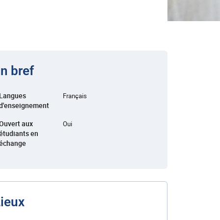
n bref
Langues
Français
d'enseignement
Ouvert aux
Oui
étudiants en
échange
ieux