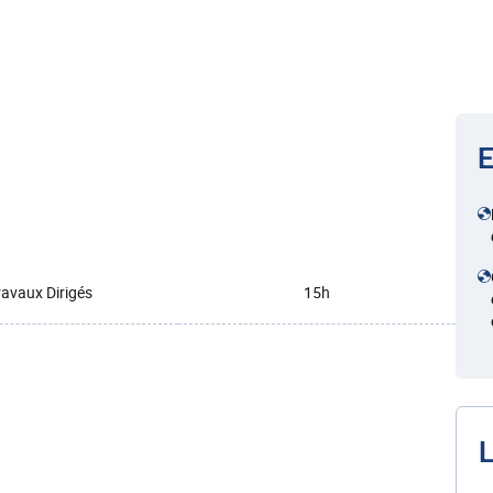
E
ravaux Dirigés
15h
L