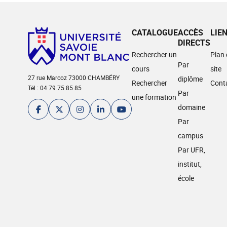
CATALOGUE
ACCÈS
LIE
DIRECTS
Rechercher un
Plan
Par
cours
site
27 rue Marcoz 73000 CHAMBÉRY
diplôme
Rechercher
Cont
Tél : 04 79 75 85 85
Par
une formation
domaine
Par
campus
Par UFR,
institut,
école