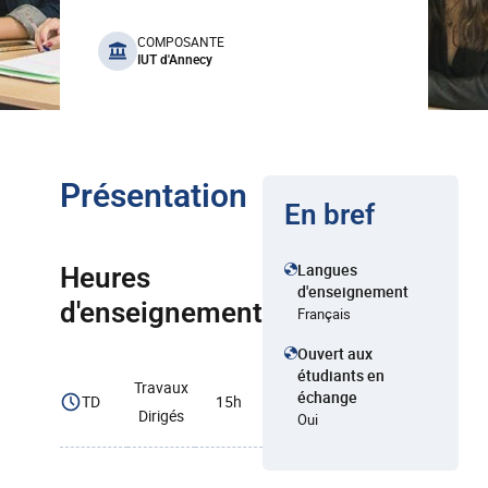
benefits
COMPOSANTE
IUT d'Annecy
Présentation
En bref
Langues
Heures
d'enseignement
d'enseignement
Français
Ouvert aux
étudiants en
Travaux
échange
TD
15h
Dirigés
Oui