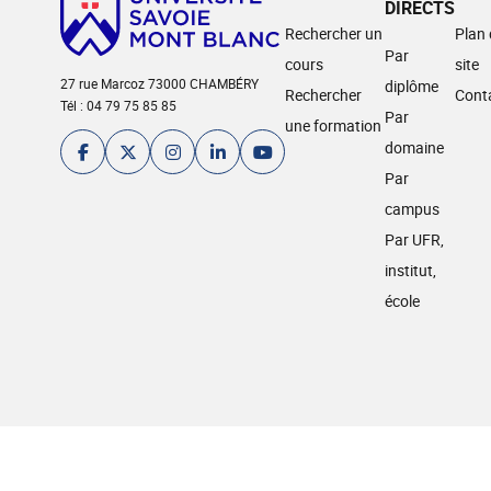
DIRECTS
Rechercher un
Plan
Par
cours
site
27 rue Marcoz 73000 CHAMBÉRY
diplôme
Rechercher
Cont
Tél : 04 79 75 85 85
Par
une formation
domaine
Par
campus
Par UFR,
institut,
école