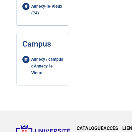
Annecy-le-Vieux
(74)
Campus
Annecy / campus
d'Annecy-le-
Vieux
CATALOGUE
ACCÈS
LIE