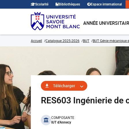
Scolarité
Bibliothèques
Espace international
ANNÉE UNIVERSITAI
Accueil
Catalogue 2025-2026
BUT
BUT Génie mécanique e
Télécharger
RES603 Ingénierie de
benefits
COMPOSANTE
IUT d'Annecy