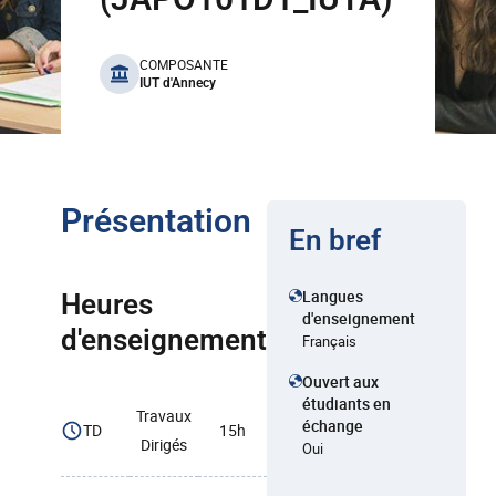
benefits
COMPOSANTE
IUT d'Annecy
Présentation
En bref
Langues
Heures
d'enseignement
d'enseignement
Français
Ouvert aux
étudiants en
Travaux
échange
TD
15h
Dirigés
Oui