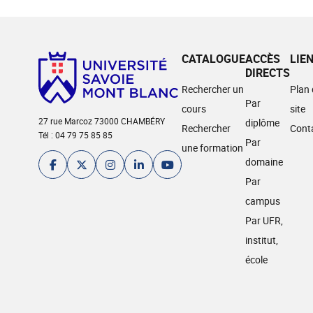
CATALOGUE
ACCÈS
LIE
DIRECTS
Rechercher un
Plan
Par
cours
site
27 rue Marcoz 73000 CHAMBÉRY
diplôme
Rechercher
Cont
Tél : 04 79 75 85 85
Par
une formation
domaine
Par
campus
Par UFR,
institut,
école