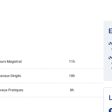
E
urs Magistral
11h
ravaux Dirigés
18h
vaux Pratiques
8h
L