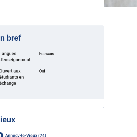
n bref
Langues
Français
d'enseignement
Ouvert aux
Oui
étudiants en
échange
ieux
Annecy-le-Vieux (74)