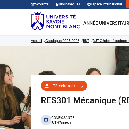
Scolarité
Bibliothèques
Espace international
ANNÉE UNIVERSITAI
Accueil
Catalogue 2025-2026
BUT
BUT Génie mécanique e
Télécharger
RES301 Mécanique (
benefits
COMPOSANTE
IUT d'Annecy