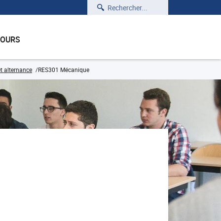
Rechercher
COURS
t alternance
RES301 Mécanique