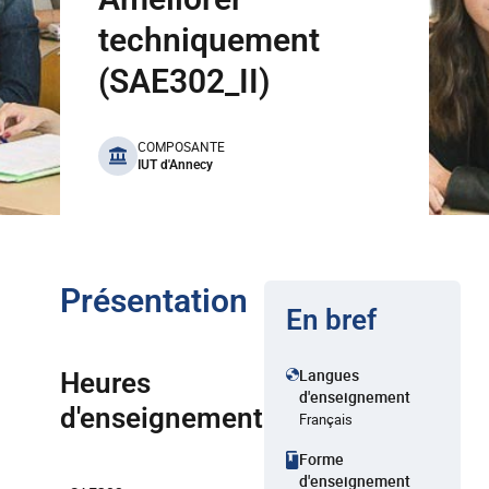
techniquement
(SAE302_II)
benefits
COMPOSANTE
IUT d'Annecy
Présentation
En bref
Langues
Heures
d'enseignement
d'enseignement
Français
Forme
d'enseignement