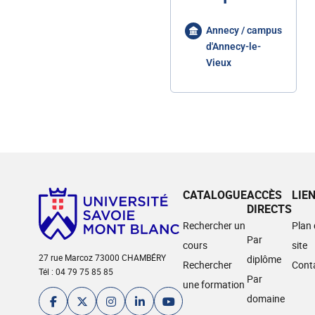
Annecy / campus
d'Annecy-le-
Vieux
CATALOGUE
ACCÈS
LIE
DIRECTS
Rechercher un
Plan
Par
cours
site
27 rue Marcoz 73000 CHAMBÉRY
diplôme
Rechercher
Cont
Tél : 04 79 75 85 85
Par
une formation
domaine