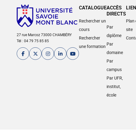
CATALOGUE
ACCÈS
LIE
DIRECTS
Rechercher un
Plan
Par
cours
site
27 rue Marcoz 73000 CHAMBÉRY
diplôme
Rechercher
Cont
Tél : 04 79 75 85 85
Par
une formation
domaine
Par
campus
Par UFR,
institut,
école