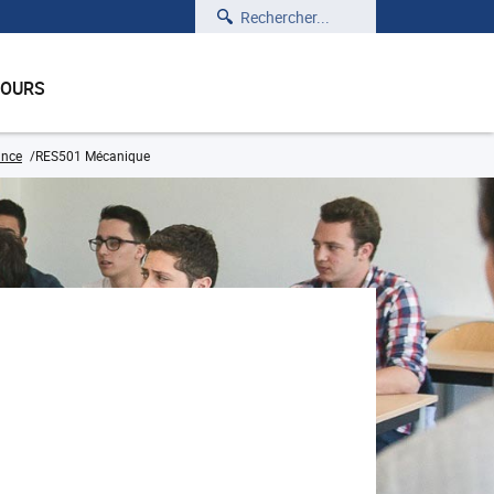
Rechercher
COURS
ance
RES501 Mécanique