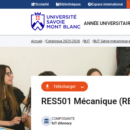
Scolarité
Bibliothèques
Espace international
ANNÉE UNIVERSITAI
Accueil
Catalogue 2025-2026
BUT
BUT Génie mécanique e
Télécharger
RES501 Mécanique (R
benefits
COMPOSANTE
IUT d'Annecy